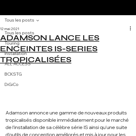
Tous les posts
12 mai 2021
Tous les posts
ADAMSON LANCE LES
Touring
ENCEINTES IS-SERIES
Installation
TROPICALISÉES
ALL ACCESS
BCKSTG
DiGiCo
Adamson annonce une gamme de nouveaux produits 
tropicalisés disponible immédiatement pour le marché 
de l’installation de sa célèbre série IS ainsi qu’une suite 
d’outils de conception améliorés et mis à jour pour les 