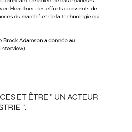
u fabricant canadien de haut-parleurs 
vec Headliner des efforts croissants de 
ances du marché et de la technologie qui 
que Brock Adamson a donnée au 
l’interview)
CES ET ÊTRE " UN ACTEUR 
E ".        