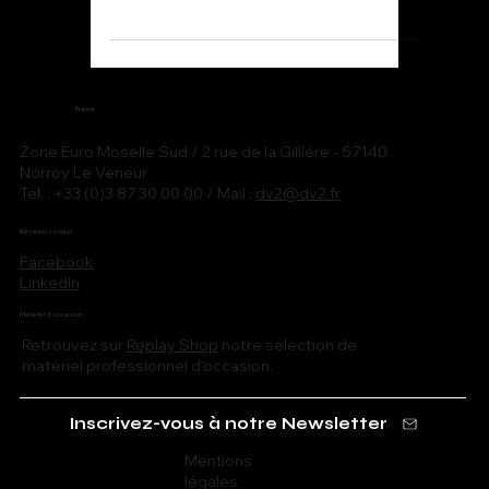
du groupe Vergence. S'appuyant sur
le succès du modèle VGt, le VGx a été
conçu pour des applications à grande
échelle telles que les stades, les
festivals et les salles de spectacle.
France
Zone Euro Moselle Sud / 2 rue de la Gillière - 57140
Norroy Le Veneur
Tél. : +33 (0)3 87 30 00 00 / Mail :
dv2@dv2.fr
Réseaux sociaux
Facebook
LinkedIn
Matériel d'occasion
Retrouvez sur
Replay Shop
notre sélection de
matériel professionnel d'occasion.
Inscrivez-vous à notre Newsletter
Mentions
légales