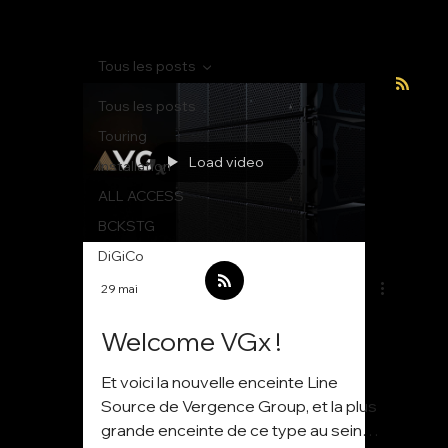
Tous les posts
Tous les posts
Touring
Load video
Installation
ALL ACCESS
BCKSTG
DiGiCo
29 mai
Welcome VGx !
Et voici la nouvelle enceinte Line
Source de Vergence Group, et la plus
grande enceinte de ce type au sein