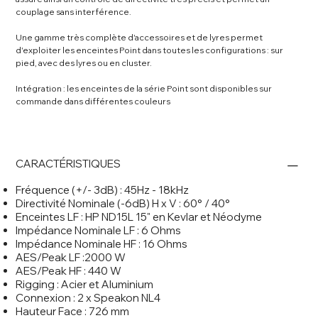
couplage sans interférence.
Une gamme très complète d'accessoires et de lyres permet
d'exploiter les enceintes Point dans toutes les configurations : sur
pied, avec des lyres ou en cluster.
Intégration : les enceintes de la série Point sont disponibles sur
commande dans différentes couleurs
CARACTÉRISTIQUES
Fréquence (+/- 3dB) : 45Hz - 18kHz
Directivité Nominale (-6dB) H x V : 60° / 40°
Enceintes LF : HP ND15L 15" en Kevlar et Néodyme
Impédance Nominale LF : 6 Ohms
Impédance Nominale HF : 16 Ohms
AES/Peak LF :2000 W
AES/Peak HF : 440 W
Rigging : Acier et Aluminium
Connexion : 2 x Speakon NL4
Hauteur Face : 726 mm