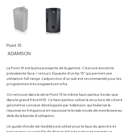
Point 15
SKU
ADAMSON
ADAMSON
La Point 15 est la plus puissante de la gamme. C'est une enceinte
polyvalente face / retours. Équipée d'un hp 15" qui permet une
utilisation full-range. L'adjonction d'un sub est recommandé pour les
programmes très exigeants en infra.
On retrouve dans la série Point 15 le même haut-parleur kevlar que
dans le grand frère M15. Ce haut-parleur utilise la structure de cône à
géométrie concave développée par Adamson, qui linéarise la
réponse en fréquence et repousse le break-mode de membrane au-
delà de la bande d'utilisation.
Un guide d'onde de Geddes est utilisé pour le haut du spectre et
assure ainsi un contrôle de directivité très précis et permet un