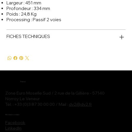
Largeur : 451 mm
Profondeur : 334 mm
Poids : 24,8 Kg
Processing : Passif 2 voies
FICHES TECHNIQUES
France
Zone Euro Moselle Sud / 2 rue de la Gillière - 57140
Norroy Le Veneur
Tél. : +33 (0)3 87 30 00 00 / Mail :
dv2@dv2.fr
Réseaux sociaux
Facebook
LinkedIn