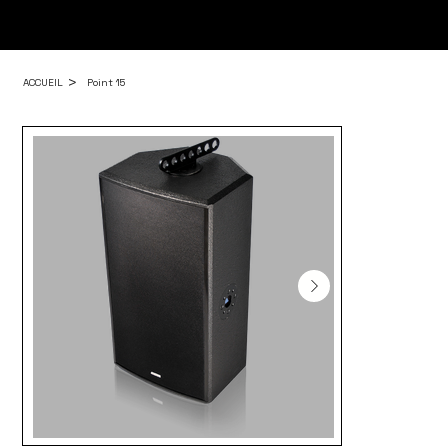
>
ACCUEIL
Point 15