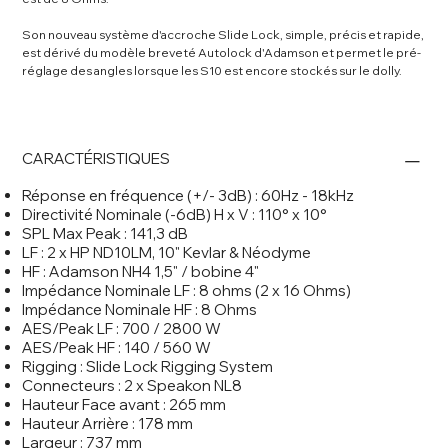
Son nouveau système d'accroche Slide Lock, simple, précis et rapide,
est dérivé du modèle breveté Autolock d'Adamson et permet le pré-
réglage des angles lorsque les S10 est encore stockés sur le dolly.
CARACTÉRISTIQUES
Réponse en fréquence (+/- 3dB) : 60Hz - 18kHz
Directivité Nominale (-6dB) H x V : 110° x 10°
SPL Max Peak : 141,3 dB
LF : 2 x HP ND10LM, 10" Kevlar & Néodyme
HF : Adamson NH4 1,5" / bobine 4"
Impédance Nominale LF : 8 ohms (2 x 16 Ohms)
Impédance Nominale HF : 8 Ohms
AES/Peak LF : 700 / 2800 W
AES/Peak HF : 140 / 560 W
Rigging : Slide Lock Rigging System
Connecteurs : 2 x Speakon NL8
Hauteur Face avant : 265 mm
Hauteur Arrière : 178 mm
Largeur : 737 mm