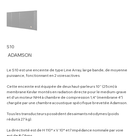
S10
SKU
ADAMSON
ADAMSON
Le S10 est une enceinte de type Line Array, large bande, de moyenne
puissance, fonctionnant en 2 voies actives.
Cette enceinte est équipée de deux haut-parleurs 10'' (25cm) à
membrane Kevlar montés en radiation directe pour le medium-grave
et d'un moteur NH4 à chambre de compression 1,4" (membrane 4")
chargée par une chambre acoustique spécifique brevetée Adamson.
Tous les transducteurs possèdent des aimants néodymes (poids
réduit à 27 kg).
La directivité est de H 110° x V 10° et l'impédance nominale par voie
est de 8 Ohms.