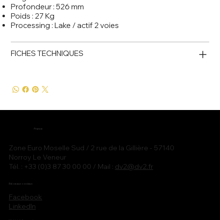
Profondeur : 526 mm
Poids : 27 Kg
Processing : Lake / actif 2 voies
FICHES TECHNIQUES
France
Zone Euro Moselle Sud / 2 rue de la Gillière - 57140
Norroy Le Veneur
Tél. : +33 (0)3 87 30 00 00 / Mail :
dv2@dv2.fr
Réseaux sociaux
Facebook
LinkedIn