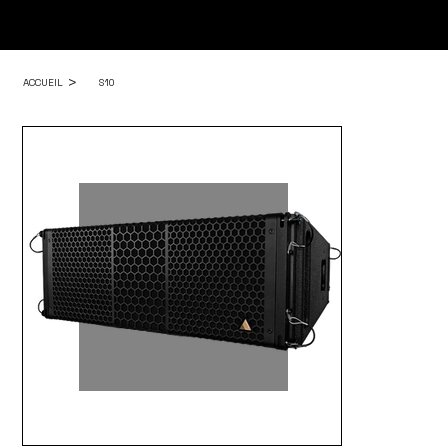
>
ACCUEIL
S10