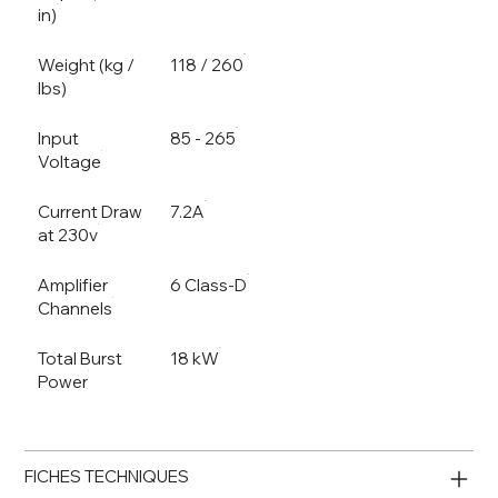
in)
Weight (kg /
118 / 260
lbs)
Input
85 - 265
Voltage
Current Draw
7.2A
at 230v
Amplifier
6 Class-D
Channels
Total Burst
18 kW
Power
FICHES TECHNIQUES