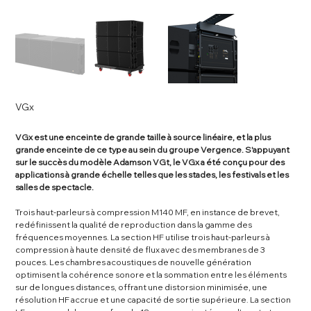
VGx
VGx est une enceinte de grande taille à source linéaire, et la plus
grande enceinte de ce type au sein du groupe Vergence. S'appuyant
sur le succès du modèle Adamson VGt, le VGx a été conçu pour des
applications à grande échelle telles que les stades, les festivals et les
salles de spectacle.
Trois haut-parleurs à compression M140 MF, en instance de brevet,
redéfinissent la qualité de reproduction dans la gamme des
fréquences moyennes. La section HF utilise trois haut-parleurs à
compression à haute densité de flux avec des membranes de 3
pouces. Les chambres acoustiques de nouvelle génération
optimisent la cohérence sonore et la sommation entre les éléments
sur de longues distances, offrant une distorsion minimisée, une
résolution HF accrue et une capacité de sortie supérieure. La section