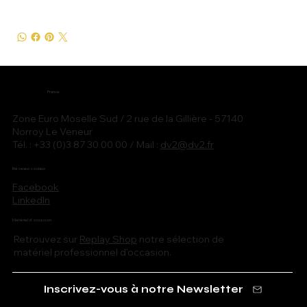
France
Zone Euro Moselle Sud / 2 rue de la Gillière - 57140
Norroy Le Veneur
Tél. : +33 (0)3 87 30 00 00 / Mail :
dv2@dv2.fr
Réseaux sociaux
Facebook
LinkedIn
Matériel d'occasion
Retrouvez sur
Replay Shop
notre sélection de
matériel professionnel d'occasion.
Inscrivez-vous à notre Newsletter