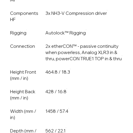
Components
3x NH3-V Compression driver
HF
Rigging
Autolock™ Rigging
Connection
2x etherCON™ - passive continuity
when powerless, Analog XLR3 in &
thru, powerCON TRUE1 TOP in & thru
Height Front
464.8 / 18.3
(mm / in)
Height Back
428 / 16.8
(mm / in)
Width (mm /
1458 / 57.4
in)
Depth (mm /
562 / 22.1