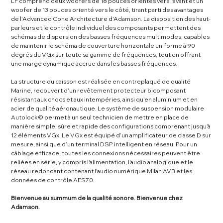
LF comprend deux woofers de 18 pouces orientés vers l'avant et un
woofer de 13 pouces orienté vers le côté, tirant parti des avantages
de l'Advanced Cone Architecture d'Adamson. La disposition des haut-
parleurs et le contrôle individuel des composants permettent des
schémas de dispersion des basses fréquences multimodes, capables
de maintenir le schéma de couverture horizontale uniforme à 90
degrés du VGx sur toute sa gamme de fréquences, tout en offrant
une marge dynamique accrue dans les basses fréquences.
La structure du caisson est réalisée en contreplaqué de qualité
Marine, recouvert d’un revêtement protecteur bicomposant
résistant aux chocs et aux intempéries, ainsi qu’en aluminium et en
acier de qualité aéronautique. Le système de suspension modulaire
Autolock© permet à un seul technicien de mettre en place de
manière simple, sûre et rapide des configurations comprenant jusqu’à
12 éléments VGx. Le VGx est équipé d’un amplificateur de classe D sur
mesure, ainsi que d’un terminal DSP intelligent en réseau. Pour un
câblage efficace, toutes les connexions nécessaires peuvent être
reliées en série, y compris l'alimentation, l'audio analogique et le
réseau redondant contenant l'audio numérique Milan AVB et les
données de contrôle AES70.
Bienvenue au summum de la qualité sonore. Bienvenue chez
Adamson.