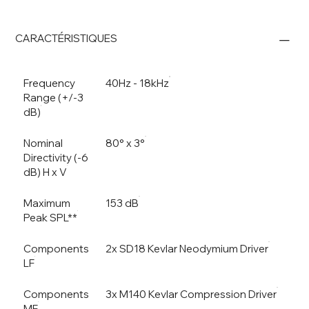
CARACTÉRISTIQUES
Frequency
40Hz - 18kHz
Range (+/-3
dB)
Nominal
80° x 3°
Directivity (-6
dB) H x V
Maximum
153 dB
Peak SPL**
Components
2x SD18 Kevlar Neodymium Driver
LF
Components
3x M140 Kevlar Compression Driver
MF