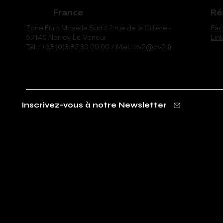
France
Ré
Fa
Zone Euro Moselle Sud / 2 rue de la Gillière -
Lin
57140 Norroy Le Veneur
Tél. : +33 (0)3 87 30 00 00 / Mail :
dv2@dv2.fr
Inscrivez-vous à notre Newsletter