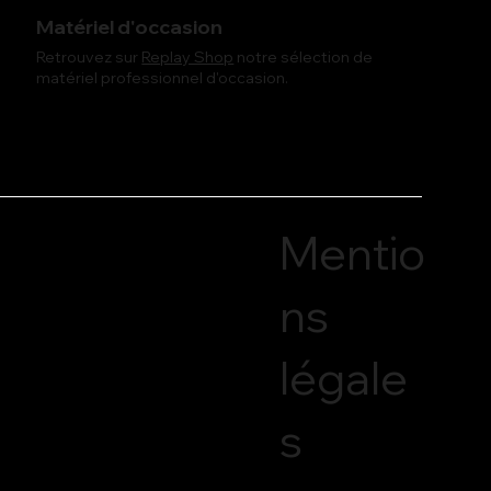
Matériel d'occasion
Retrouvez sur
Replay Shop
notre sélection de
matériel professionnel d'occasion.
Mentio
ns
légale
s